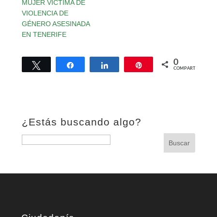
MUJER VÍCTIMA DE
VIOLENCIA DE
GÉNERO ASESINADA
EN TENERIFE
0
Twittear
Compartir
Compartir
Pin
COMPARTIR
¿Estás buscando algo?
Buscar:
Buscar