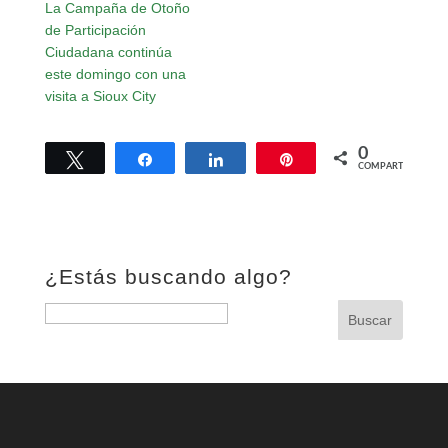
La Campaña de Otoño
de Participación
Ciudadana continúa
este domingo con una
visita a Sioux City
0
Twittear
Compartir
Compartir
Pin
COMPARTIR
¿Estás buscando algo?
Buscar:
Buscar