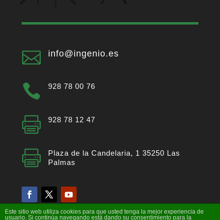

info@ingenio.es

928 78 00 76

928 78 12 47

Plaza de la Candelaria, 1 35250 Las
Palmas
Facebook
Twitter
YouTube
Este sitio web utiliza cookies para que usted tenga la mejor experiencia de
usuario. Si continúa navegando está dando su consentimiento para la