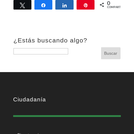
0
Twittear
Compartir
Compartir
Pin
COMPARTIR
¿Estás buscando algo?
Buscar:
Buscar
Ciudadanía